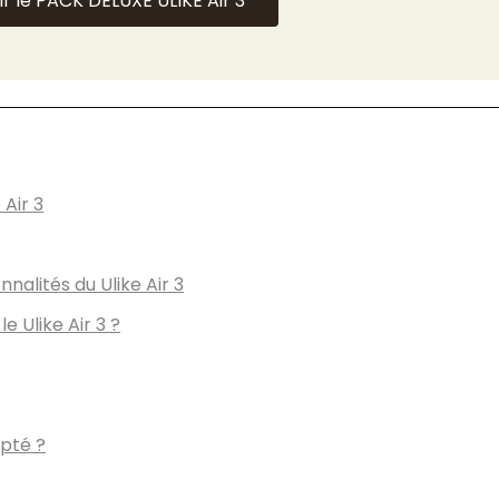
ir le PACK DELUXE ULIKE Air 3
 Air 3
nnalités du Ulike Air 3
e Ulike Air 3 ?
apté ?