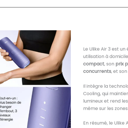
Le Ulike Air 3 est u
utilisation à domicil
compact
, son
prix 
concurrents
, et so
Il intègre la techno
Cooling, qui maintie
lumineux et rend le
même sur les zones 
En résumé, le Ulike 