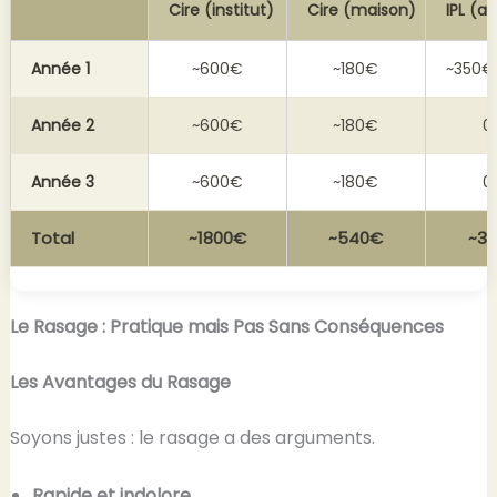
Cire (institut)
Cire (maison)
IPL (ap
Année 1
~600€
~180€
~350€ 
Année 2
~600€
~180€
0
Année 3
~600€
~180€
0
Total
~1800€
~540€
~3
Le Rasage : Pratique mais Pas Sans Conséquences
Les Avantages du Rasage
Soyons justes : le rasage a des arguments.
Rapide et indolore