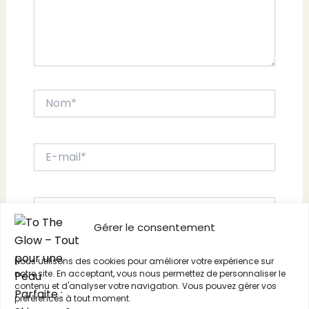
Nom*
E-
mail*
Site
Gérer le consentement
Nous utilisons des cookies pour améliorer votre expérience sur
Enregistrer mon nom, mon e-mail et mon
notre site. En acceptant, vous nous permettez de personnaliser le
site dans le navigateur pour mon prochain
contenu et d'analyser votre navigation. Vous pouvez gérer vos
préférences à tout moment.
commentaire.