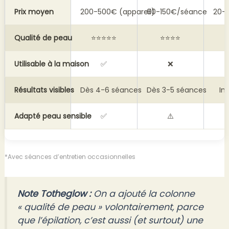
Prix moyen
200-500€ (appareil)
60-150€/séance
20-
Qualité de peau
⭐⭐⭐⭐⭐
⭐⭐⭐⭐
Utilisable à la maison
✅
❌
Résultats visibles
Dès 4-6 séances
Dès 3-5 séances
Im
Adapté peau sensible
✅
⚠️
*Avec séances d’entretien occasionnelles
Note Totheglow :
On a ajouté la colonne
« qualité de peau » volontairement, parce
que l’épilation, c’est aussi (et surtout) une