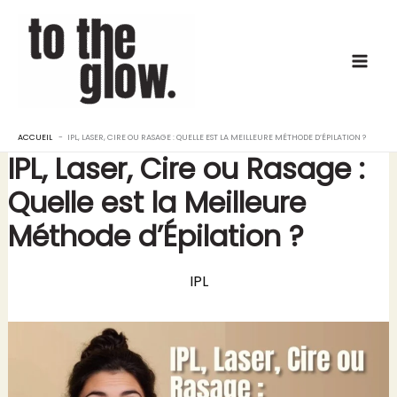
Aller
au
contenu
ACCUEIL
IPL, LASER, CIRE OU RASAGE : QUELLE EST LA MEILLEURE MÉTHODE D’ÉPILATION ?
IPL, Laser, Cire ou Rasage :
Quelle est la Meilleure
Méthode d’Épilation ?
IPL